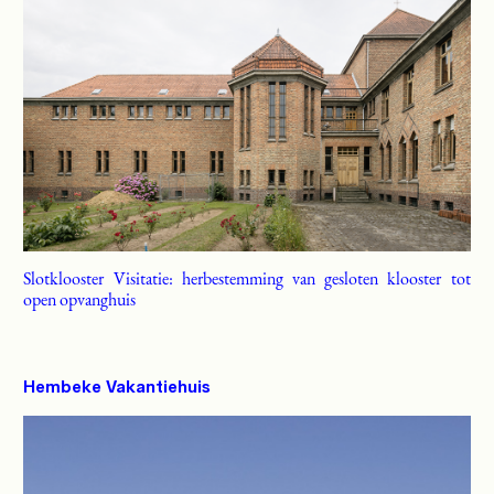
Slotklooster Visitatie: herbestemming van gesloten klooster tot
open opvanghuis
Hembeke Vakantiehuis