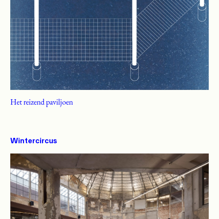
Het reizend paviljoen
Wintercircus