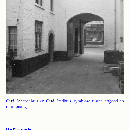
Oud Schepenhuis en Oud Stadhuis: symbiose tussen erfgoed en
ontmoeting
De Nomade